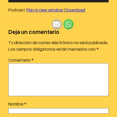
e
p
Podcast:
Play in new window
|
Download
r
o
d
Deja un comentario
u
c
Tu dirección de correo electrónico no será publicada.
t
Los campos obligatorios están marcados con
*
o
Comentario
*
r
d
e
a
u
d
i
Nombre
*
o