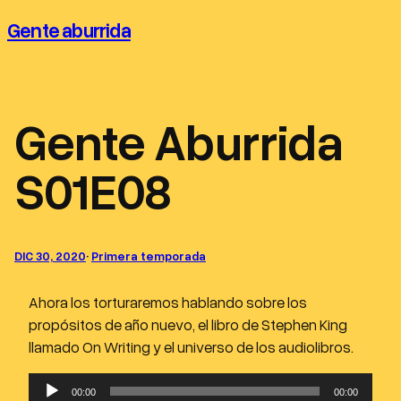
Saltar
Gente aburrida
al
contenido
Gente Aburrida
S01E08
DIC 30, 2020
·
Primera temporada
Ahora los torturaremos hablando sobre los
propósitos de año nuevo, el libro de Stephen King
llamado On Writing y el universo de los audiolibros.
R
00:00
00:00