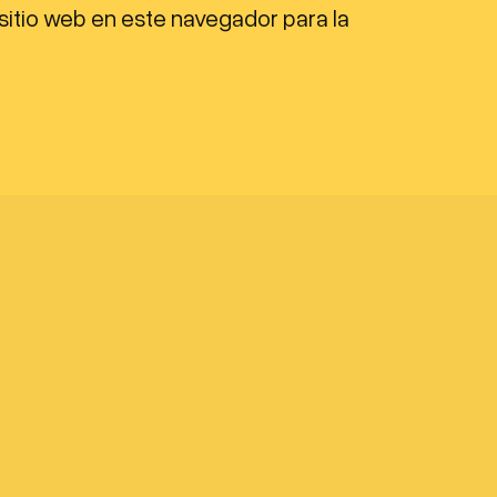
sitio web en este navegador para la
a
r
r
i
b
a
/
a
b
a
j
o
p
a