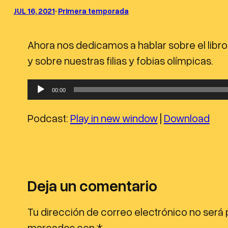
JUL 16, 2021
·
Primera temporada
Ahora nos dedicamos a hablar sobre el libr
y sobre nuestras filias y fobias olímpicas.
R
00:00
e
p
Podcast:
Play in new window
|
Download
r
o
d
u
Deja un comentario
c
Tu dirección de correo electrónico no será 
t
marcados con
*