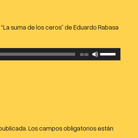
o “La suma de los ceros” de Eduardo Rabasa
U
00:00
t
i
l
i
z
a
l
publicada.
Los campos obligatorios están
a