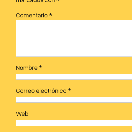
o
r
Comentario
*
d
e
a
u
d
i
Nombre
*
o
Correo electrónico
*
Web