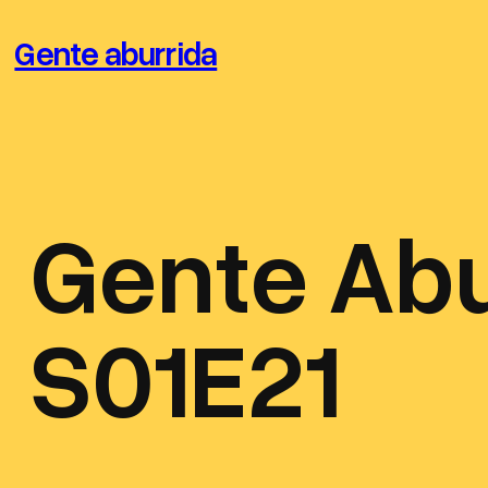
Saltar
Gente aburrida
al
contenido
Gente Abu
S01E21