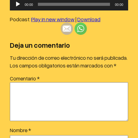
R
00:00
00:00
e
p
Podcast:
Play in new window
|
Download
r
o
d
Deja un comentario
u
c
Tu dirección de correo electrónico no será publicada.
t
Los campos obligatorios están marcados con
*
o
Comentario
*
r
d
e
a
u
d
i
Nombre
*
o