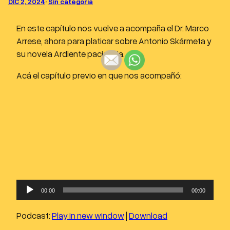
DIC 2, 2024
·
Sin categoría
En este capítulo nos vuelve a acompaña el Dr. Marco
Arrese, ahora para platicar sobre Antonio Skármeta y
su novela Ardiente paciencia.
Acá el capítulo previo en que nos acompañó:
R
00:00
00:00
e
p
Podcast:
Play in new window
|
Download
r