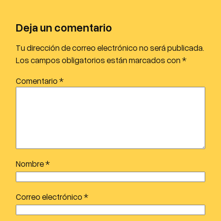
o
d
Deja un comentario
u
c
Tu dirección de correo electrónico no será publicada.
t
Los campos obligatorios están marcados con
*
o
Comentario
*
r
d
e
a
u
d
i
Nombre
*
o
Correo electrónico
*