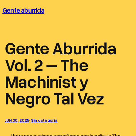
Saltar
Gente aburrida
al
contenido
Gente Aburrida
Vol. 2 – The
Machinist y
Negro Tal Vez
JUN 30, 2025
·
Sin categoría
Ahora nos pusimos soporíferos con la película The