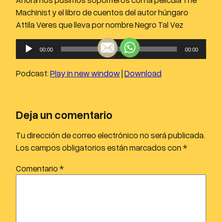
Machinist y el libro de cuentos del autor húngaro
Attila Veres que lleva por nombre Negro Tal Vez
R
00:00
00:00
e
p
Podcast:
Play in new window
|
Download
r
o
d
Deja un comentario
u
c
Tu dirección de correo electrónico no será publicada.
t
Los campos obligatorios están marcados con
*
o
Comentario
*
r
d
e
a
u